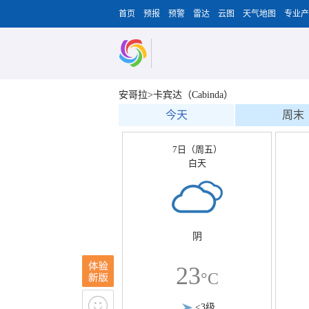
首页
预报
预警
雷达
云图
天气地图
专业产
安哥拉>卡宾达（Cabinda）
今天
周末
7日（周五）
白天
阴
23
°C
<3级