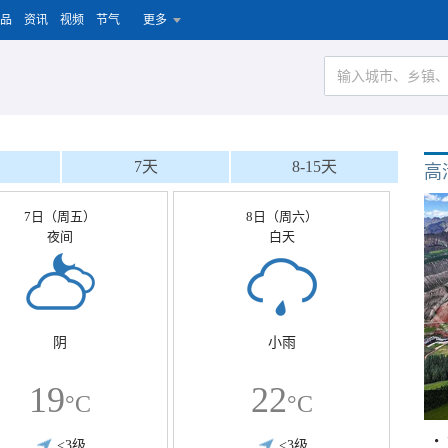
品
资讯
视频
节气
更多
7天
8-15天
高
7日（周五）
8日（周六）
夜间
白天
阴
小雨
19
22
°C
°C
<3级
<3级