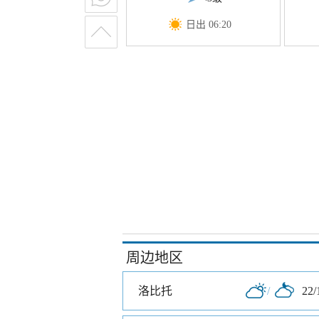
日出 06:20
周边地区
洛比托
/
22/