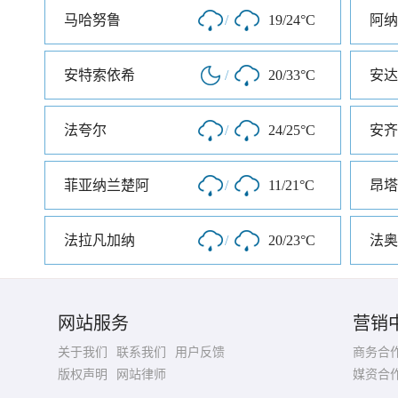
马哈努鲁
/
19/24°C
阿纳
安特索依希
/
20/33°C
安达
法夸尔
/
24/25°C
安齐
菲亚纳兰楚阿
/
11/21°C
昂塔
法拉凡加纳
/
20/23°C
法奥
网站服务
营销
关于我们
联系我们
用户反馈
商务合
版权声明
网站律师
媒资合