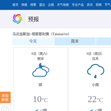
首页
预报
预警
雷达
云图
天气地图
专业产品
资讯
视频
节气
预报
马达加斯加>塔那那利佛（Tananarive）
今天
周末
8日（周六）
9日（周日）
夜间
白天
阴
小雨
10
22
°C
°C
<3级
<3级