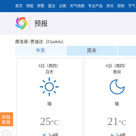
首页
预报
预警
雷达
云图
天气地图
专业产品
资讯
视频
节气
预报
摩洛哥>贾迪达（Eljadida）
今天
周末
6日（周四）
6日（周四）
白天
夜间
晴
晴
25
21
°C
°C
3-4级
3-4级