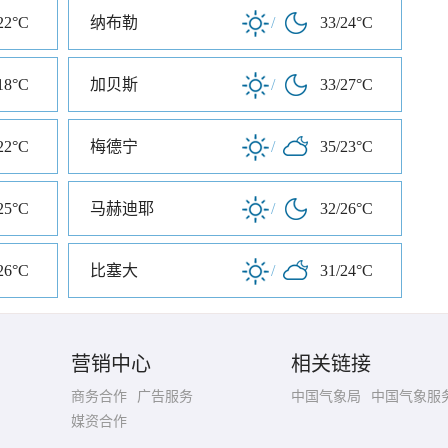
22°C
纳布勒
/
33/24°C
18°C
加贝斯
/
33/27°C
22°C
梅德宁
/
35/23°C
25°C
马赫迪耶
/
32/26°C
26°C
比塞大
/
31/24°C
营销中心
相关链接
商务合作
广告服务
中国气象局
中国气象服
媒资合作