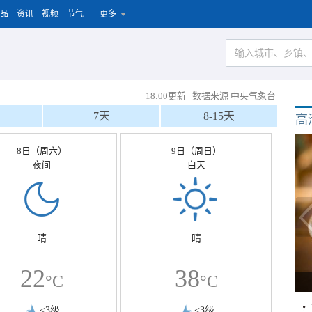
品
资讯
视频
节气
更多
18:00更新
|
数据来源 中央气象台
7天
8-15天
高
8日（周六）
9日（周日）
夜间
白天
晴
晴
22
38
°C
°C
<3级
<3级