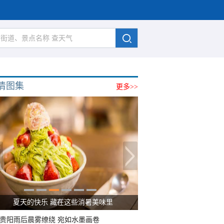
清图集
更多>>
夏天的快乐 藏在这些消暑美味里
贵阳雨后晨雾缭绕 宛如水墨画卷