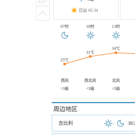
日出 05:34
07时
10时
13时
34℃
31℃
25℃
西风
西北风
北风
<3级
<3级
<3级
周边地区
吉比利
/
38/