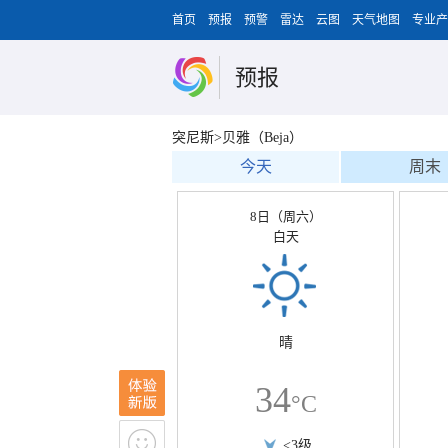
首页
预报
预警
雷达
云图
天气地图
专业产
预报
突尼斯>贝雅（Beja）
今天
周末
8日（周六）
白天
晴
34
°C
<3级