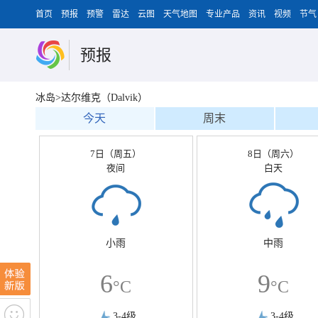
首页
预报
预警
雷达
云图
天气地图
专业产品
资讯
视频
节气
预报
冰岛>达尔维克（Dalvik）
今天
周末
7日（周五）
8日（周六）
夜间
白天
小雨
中雨
6
9
°C
°C
3-4级
3-4级