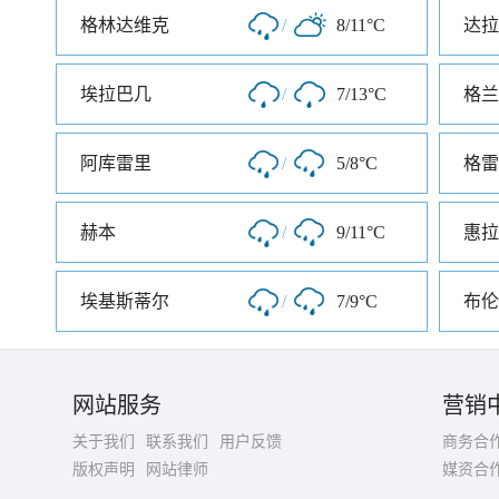
格林达维克
/
8/11°C
达拉
埃拉巴几
/
7/13°C
格兰
阿库雷里
/
5/8°C
格雷
赫本
/
9/11°C
惠拉
埃基斯蒂尔
/
7/9°C
布伦
网站服务
营销
关于我们
联系我们
用户反馈
商务合
版权声明
网站律师
媒资合