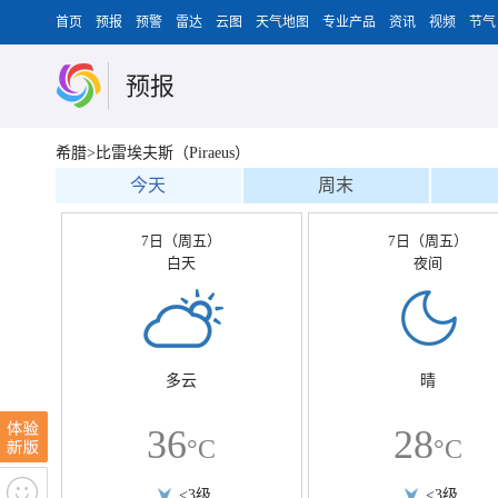
首页
预报
预警
雷达
云图
天气地图
专业产品
资讯
视频
节气
预报
希腊>比雷埃夫斯（Piraeus）
今天
周末
7日（周五）
7日（周五）
白天
夜间
多云
晴
36
28
°C
°C
<3级
<3级