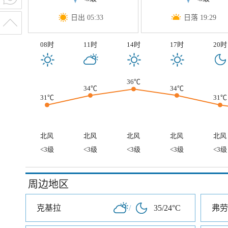
日出 05:33
日落 19:29
08时
11时
14时
17时
20时
36℃
34℃
34℃
31℃
31℃
北风
北风
北风
北风
北风
<3级
<3级
<3级
<3级
<3级
周边地区
克基拉
/
35/24°C
弗劳