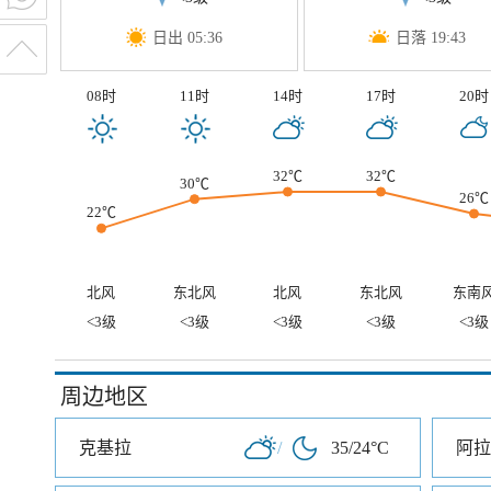
日出 05:36
日落 19:43
08时
11时
14时
17时
20时
32℃
32℃
30℃
26℃
22℃
北风
东北风
北风
东北风
东南
<3级
<3级
<3级
<3级
<3级
周边地区
克基拉
/
35/24°C
阿拉