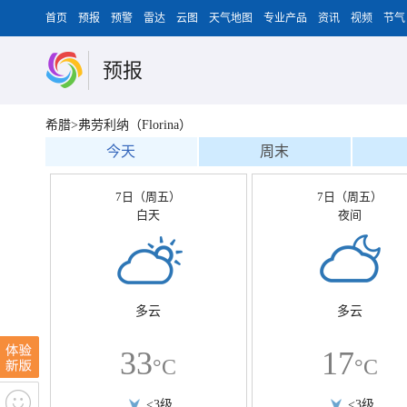
首页
预报
预警
雷达
云图
天气地图
专业产品
资讯
视频
节气
预报
希腊>弗劳利纳（Florina）
今天
周末
7日（周五）
7日（周五）
白天
夜间
多云
多云
33
17
°C
°C
<3级
<3级