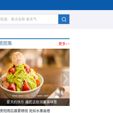
清图集
更多>>
广西南宁：盛夏里的“绿野仙踪”
贵阳雨后晨雾缭绕 宛如水墨画卷