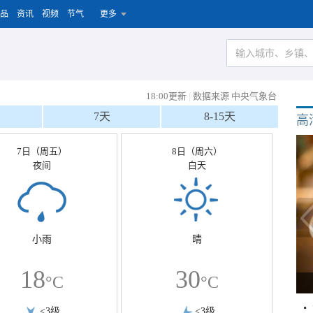
品
资讯
视频
节气
更多
18:00更新
|
数据来源 中央气象台
7天
8-15天
高
7日（周五）
8日（周六）
夜间
白天
小雨
晴
18
30
°C
°C
<3级
<3级