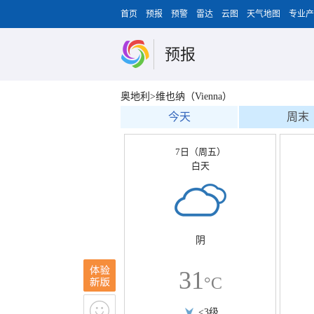
首页
预报
预警
雷达
云图
天气地图
专业产
预报
奥地利>维也纳（Vienna）
今天
周末
7日（周五）
白天
阴
31
°C
<3级