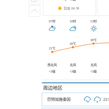
日出 04:38
07时
10时
13时
30℃
26℃
21℃
西北风
北风
北风
<3级
<3级
<3级
周边地区
巴特加施泰因
/
22/