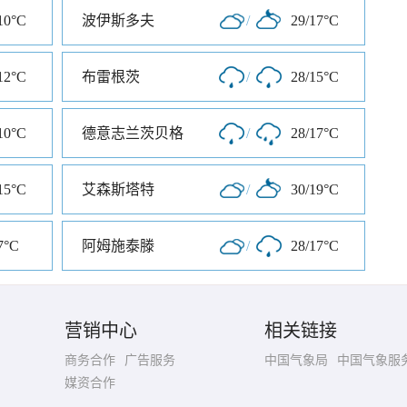
10°C
波伊斯多夫
/
29/17°C
12°C
布雷根茨
/
28/15°C
10°C
德意志兰茨贝格
/
28/17°C
15°C
艾森斯塔特
/
30/19°C
7°C
阿姆施泰滕
/
28/17°C
营销中心
相关链接
商务合作
广告服务
中国气象局
中国气象服
媒资合作