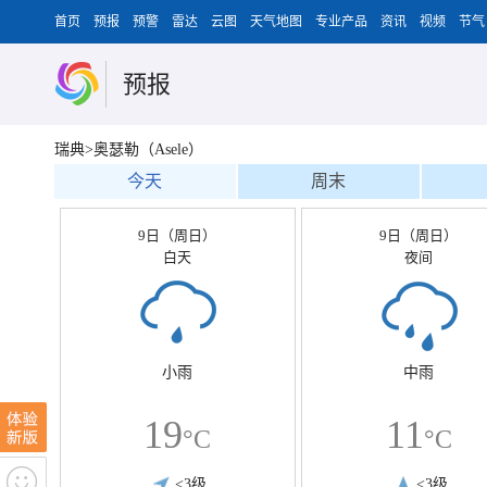
首页
预报
预警
雷达
云图
天气地图
专业产品
资讯
视频
节气
预报
瑞典>奥瑟勒（Asele）
今天
周末
9日（周日）
9日（周日）
白天
夜间
小雨
中雨
19
11
°C
°C
<3级
<3级