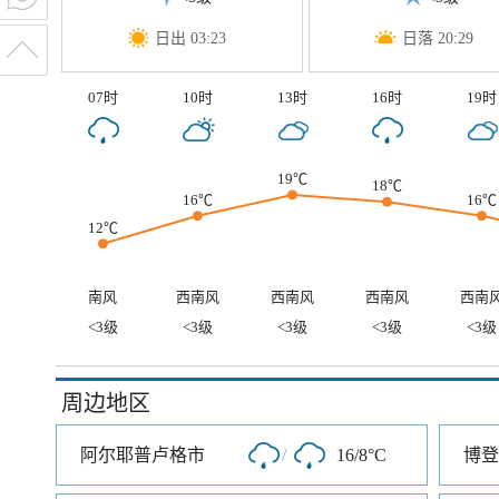
日出 03:23
日落 20:29
07时
10时
13时
16时
19时
19℃
18℃
16℃
16℃
12℃
南风
西南风
西南风
西南风
西南
<3级
<3级
<3级
<3级
<3级
周边地区
阿尔耶普卢格市
/
16/8°C
博登