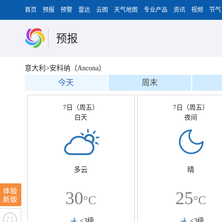
首页
预报
预警
雷达
云图
天气地图
专业产品
资讯
视频
节气
预报
意大利>安科纳（Ancona）
今天
周末
7日（周五）
7日（周五）
白天
夜间
多云
晴
30
25
°C
°C
<3级
<3级