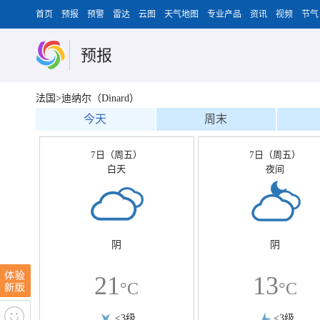
首页
预报
预警
雷达
云图
天气地图
专业产品
资讯
视频
节气
预报
法国>迪纳尔（Dinard）
今天
周末
7日（周五）
7日（周五）
白天
夜间
阴
阴
21
13
°C
°C
<3级
<3级