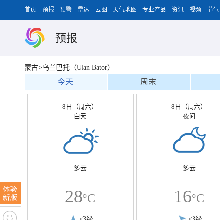
首页
预报
预警
雷达
云图
天气地图
专业产品
资讯
视频
节气
预报
蒙古>乌兰巴托（Ulan Bator）
今天
周末
8日（周六）
8日（周六）
白天
夜间
多云
多云
28
16
°C
°C
<3级
<3级