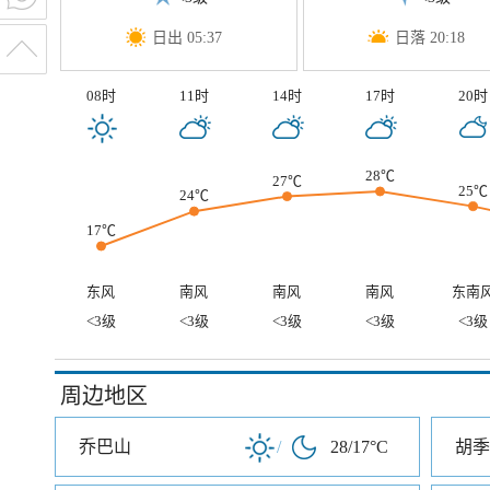
日出 05:37
日落 20:18
08时
11时
14时
17时
20时
28℃
27℃
25℃
24℃
17℃
东风
南风
南风
南风
东南
<3级
<3级
<3级
<3级
<3级
周边地区
乔巴山
/
28/17°C
胡季