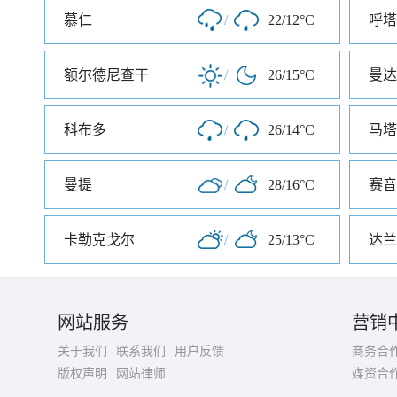
慕仁
/
22/12°C
呼塔
额尔德尼查干
/
26/15°C
曼达
科布多
/
26/14°C
马塔
曼提
/
28/16°C
赛音
卡勒克戈尔
/
25/13°C
达兰
网站服务
营销
关于我们
联系我们
用户反馈
商务合
版权声明
网站律师
媒资合