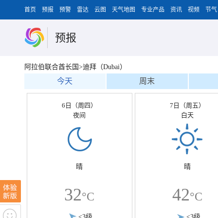
首页
预报
预警
雷达
云图
天气地图
专业产品
资讯
视频
节气
预报
阿拉伯联合酋长国>迪拜（Dubai）
今天
周末
6日（周四）
7日（周五）
夜间
白天
晴
晴
32
42
°C
°C
<3级
<3级