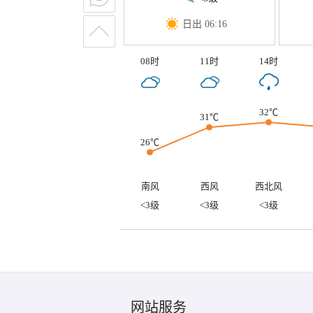
日出 06:16
08时
11时
14时
32℃
31℃
26℃
南风
西风
西北风
<3级
<3级
<3级
网站服务