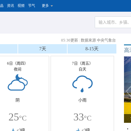
品
资讯
视频
节气
更多
05:30更新
|
数据来源 中央气象台
7天
8-15天
高
6日（周四）
7日（周五）
夜间
白天
阴
小雨
25
33
°C
°C
<3级
<3级