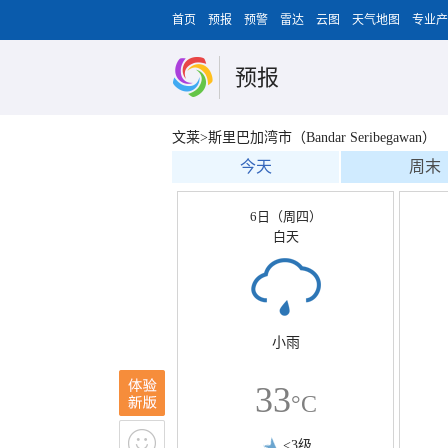
首页
预报
预警
雷达
云图
天气地图
专业产
预报
文莱>斯里巴加湾市（Bandar Seribegawan）
今天
周末
6日（周四）
白天
小雨
33
°C
<3级