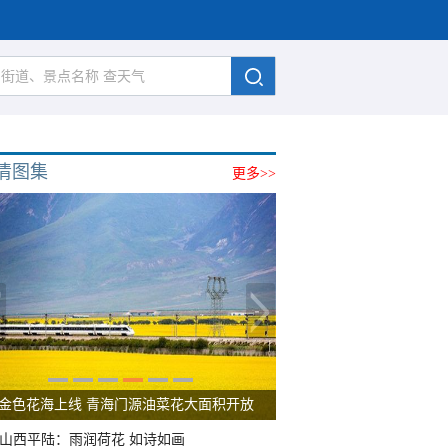
清图集
更多>>
金色花海上线 青海门源油菜花大面积开放
山西平陆：雨润荷花 如诗如画