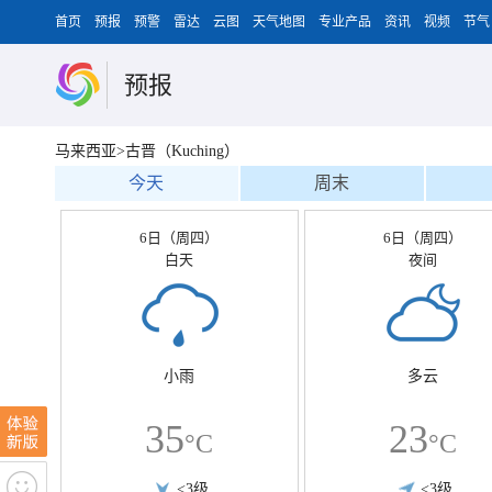
首页
预报
预警
雷达
云图
天气地图
专业产品
资讯
视频
节气
预报
马来西亚>古晋（Kuching）
今天
周末
6日（周四）
6日（周四）
白天
夜间
小雨
多云
35
23
°C
°C
<3级
<3级