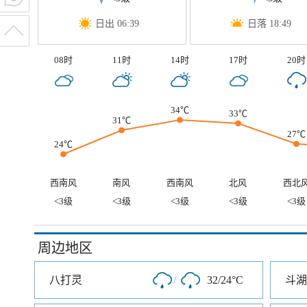
日出 06:39
日落 18:49
08时
11时
14时
17时
20时
34℃
33℃
31℃
27℃
24℃
西南风
南风
西南风
北风
西北
<3级
<3级
<3级
<3级
<3级
周边地区
八打灵
/
32/24°C
斗湖