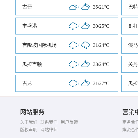
古晋
/
35/21°C
巴特
丰盛港
/
30/25°C
哥打
吉隆坡国际机场
/
31/24°C
淡马
瓜拉吉赖
/
33/24°C
关丹
古达
/
31/27°C
瓜拉
网站服务
营销
关于我们
联系我们
用户反馈
商务合
版权声明
网站律师
媒资合