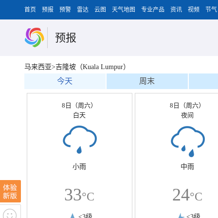
首页
预报
预警
雷达
云图
天气地图
专业产品
资讯
视频
节气
预报
马来西亚>吉隆坡（Kuala Lumpur）
今天
周末
8日（周六）
8日（周六）
白天
夜间
小雨
中雨
33
24
°C
°C
<3级
<3级