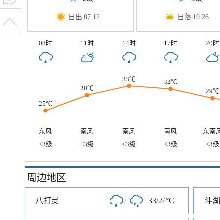
日出 07:12
日落 19:26
08时
11时
14时
17时
20时
33℃
32℃
30℃
29℃
25℃
东风
南风
南风
南风
东南
<3级
<3级
<3级
<3级
<3级
周边地区
八打灵
/
33/24°C
斗湖