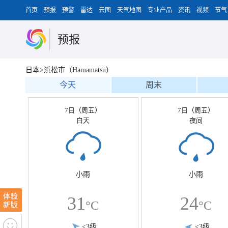
首页
预报
预警
雷达
云图
天气地图
专业产品
资讯
视频
节气
预报
日本>浜松市（Hamamatsu）
今天
周末
7日（周五）
7日（周五）
白天
夜间
小雨
小雨
31
24
°C
°C
<3级
<3级