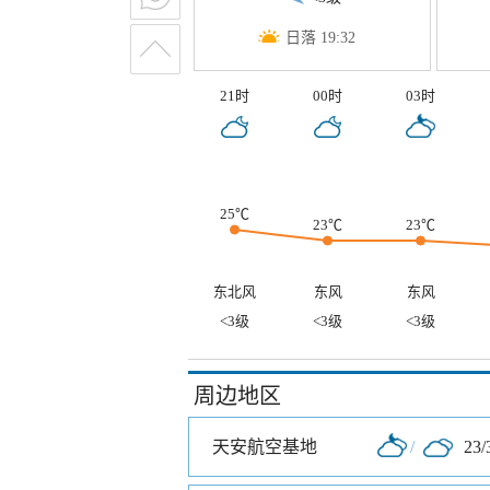
日落 19:32
21时
00时
03时
25℃
23℃
23℃
东北风
东风
东风
<3级
<3级
<3级
周边地区
天安航空基地
/
23/