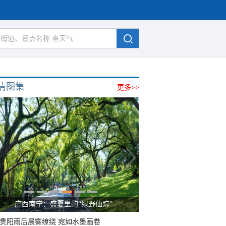
清图集
更多>>
广西南宁：盛夏里的“绿野仙踪”
贵阳雨后晨雾缭绕 宛如水墨画卷