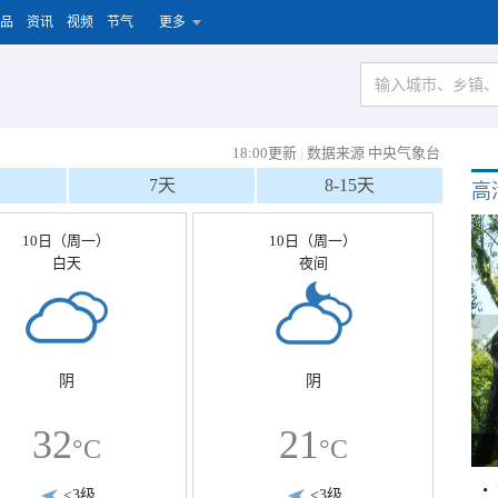
品
资讯
视频
节气
更多
18:00更新
|
数据来源 中央气象台
7天
8-15天
高
10日（周一）
10日（周一）
白天
夜间
阴
阴
32
21
°C
°C
<3级
<3级