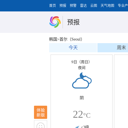
首页
预报
预警
雷达
云图
天气地图
专业产
预报
韩国>首尔（Seoul）
今天
周末
9日（周日）
夜间
阴
22
°C
<3级