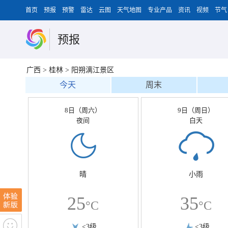
首页
预报
预警
雷达
云图
天气地图
专业产品
资讯
视频
节气
预报
广西
>
桂林
>
阳朔漓江景区
今天
周末
8日（周六）
9日（周日）
夜间
白天
晴
小雨
25
35
°C
°C
<3级
<3级