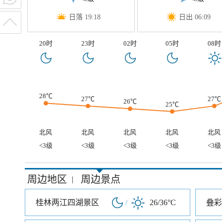
日落 19:18
日出 06:09
20时
23时
02时
05时
08时
28℃
27℃
27℃
26℃
25℃
北风
北风
北风
北风
北风
<3级
<3级
<3级
<3级
<3级
周边地区
周边景点
|
桂林两江四湖景区
/
26/36°C
叠彩