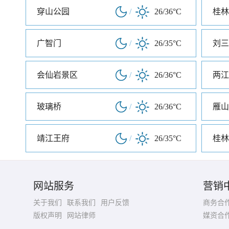
穿山公园
/
26/36°C
桂林
广智门
/
26/35°C
刘三
会仙岩景区
/
26/36°C
两江
玻璃桥
/
26/36°C
雁山
靖江王府
/
26/35°C
桂林
网站服务
营销
关于我们
联系我们
用户反馈
商务合
版权声明
网站律师
媒资合