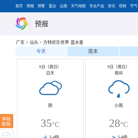
首页
预报
预警
雷达
云图
天气地图
专业产品
资讯
视频
节气
预报
广东
>
汕头
>
方特欢乐世界·蓝水星
今天
周末
9日（周日）
9日（周日）
白天
夜间
阴
小雨
35
28
°C
°C
3-4级
3-4级