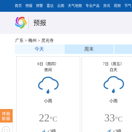
首页
预报
预警
雷达
云图
天气地图
专业产品
资讯
视频
节气
预报
广东
>
梅州
>
灵光寺
今天
周末
6日（周四）
7日（周五）
夜间
白天
小雨
小雨
22
33
°C
°C
<3级
<3级