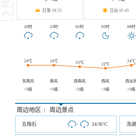
日落 18:55
日出 05:45
20时
23时
02时
05时
08时
24℃
24℃
24℃
23℃
22℃
东南风
南风
西南风
西风
西北
<3级
<3级
<3级
<3级
<3级
周边地区
周边景点
|
五指石
/
24/36°C
汤湖