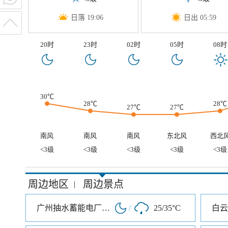
日落 19:06
日出 05:59
20时
23时
02时
05时
08时
30℃
28℃
28℃
27℃
27℃
南风
南风
南风
东北风
西北
<3级
<3级
<3级
<3级
<3级
周边地区
周边景点
|
广州抽水蓄能电厂旅游度假区
/
25/35°C
白云