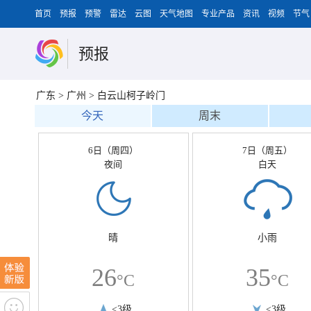
首页
预报
预警
雷达
云图
天气地图
专业产品
资讯
视频
节气
预报
广东
>
广州
>
白云山柯子岭门
今天
周末
6日（周四）
7日（周五）
夜间
白天
晴
小雨
26
35
°C
°C
<3级
<3级