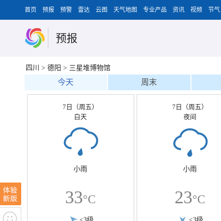
首页
预报
预警
雷达
云图
天气地图
专业产品
资讯
视频
节气
预报
四川
>
德阳
>
三星堆博物馆
今天
周末
7日（周五）
7日（周五）
白天
夜间
小雨
小雨
33
23
°C
°C
<3级
<3级