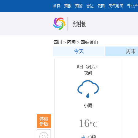
首页
预报
预警
雷达
云图
天气地图
专业产
预报
四川
>
阿坝
>
四姑娘山
今天
周末
8日（周六）
夜间
小雨
16
°C
<3级