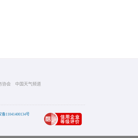
务协会
中国天气频道
11041400134号