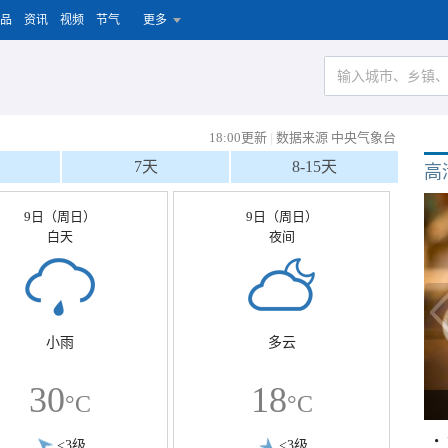
品
资讯
视频
节气
更多
18:00更新
|
数据来源 中央气象台
7天
8-15天
高
9日（周日）
9日（周日）
白天
夜间
小雨
多云
30
18
°C
°C
<3级
<3级