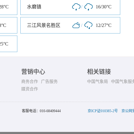
28°C
水磨镇
/
16/30°C
8°C
三江风景名胜区
/
12/27°C
25°C
营销中心
相关链接
商务合作
广告服务
中国气象局
中国气象服
媒资合作
客服电话：
010-68409444
京ICP证010385-2号
京公网安备