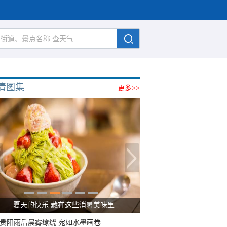
清图集
更多>>
广西南宁：盛夏里的“绿野仙踪”
贵阳雨后晨雾缭绕 宛如水墨画卷