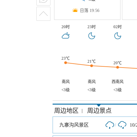
日落 19:56
20时
23时
02时
23℃
21℃
20℃
南风
南风
西南风
<3级
<3级
<3级
周边地区
周边景点
|
九寨沟风景区
/
10/