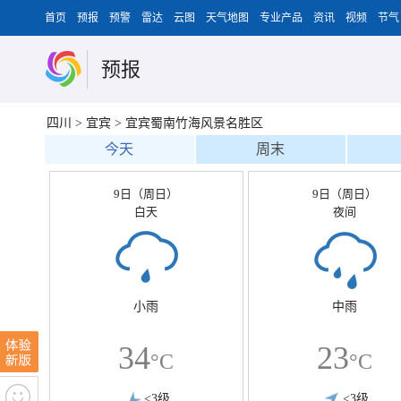
首页
预报
预警
雷达
云图
天气地图
专业产品
资讯
视频
节气
预报
四川
>
宜宾
>
宜宾蜀南竹海风景名胜区
今天
周末
9日（周日）
9日（周日）
白天
夜间
小雨
中雨
34
23
°C
°C
<3级
<3级