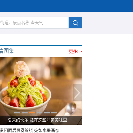
清图集
更多>>
广西南宁：盛夏里的“绿野仙踪”
贵阳雨后晨雾缭绕 宛如水墨画卷