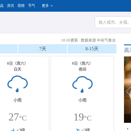
品
资讯
视频
节气
更多
18:00更新
|
数据来源 中央气象台
7天
8-15天
高
8日（周六）
8日（周六）
白天
夜间
小雨
小雨
27
19
°C
°C
<3级
<3级