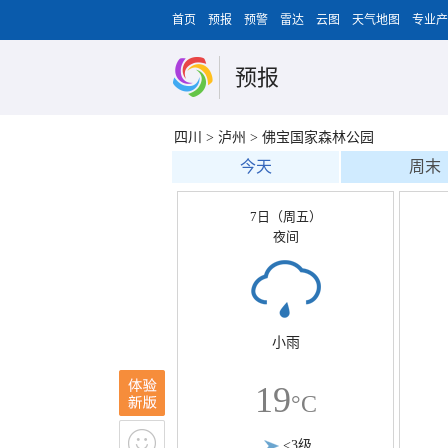
首页
预报
预警
雷达
云图
天气地图
专业产
预报
四川
>
泸州
>
佛宝国家森林公园
今天
周末
7日（周五）
夜间
小雨
19
°C
<3级