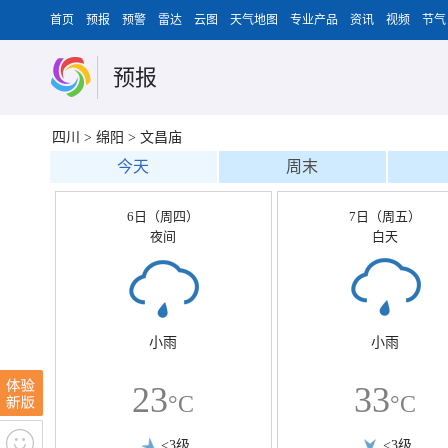
首页
预报
预警
雷达
云图
天气地图
专业产品
资讯
视频
节气
预报
四川
>
绵阳
>
文昌庙
今天
周末
6日（周四）
7日（周五）
夜间
白天
小雨
小雨
23
33
°C
°C
<3级
<3级