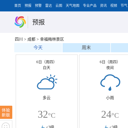
首页
预报
预警
雷达
云图
天气地图
专业产品
资讯
视频
节气
预报
四川
>
成都
>
幸福梅林景区
今天
周末
6日（周四）
6日（周四）
白天
夜间
多云
小雨
32
24
°C
°C
<3级
<3级