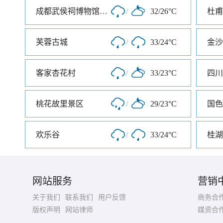
成都武侯祠博物馆南门
/
32/26°C
杜甫
芙蓉古城
/
33/24°C
金沙
客家杏花村
/
33/23°C
四川
桃花故里景区
/
29/23°C
国色
欢乐谷
/
33/24°C
桂湖
网站服务
营销
关于我们
联系我们
用户反馈
商务合
版权声明
网站律师
媒资合