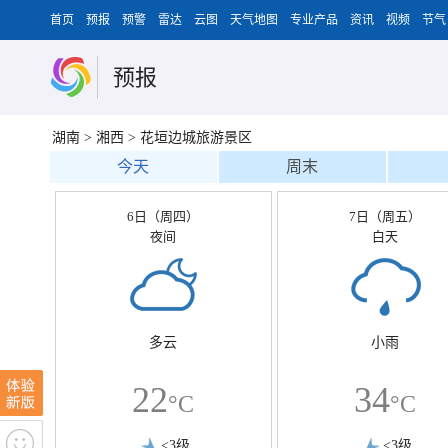
首页
预报
预警
雷达
云图
天气地图
专业产品
资讯
视频
节气
预报
湖南
>
湘西
>
花垣边城旅游景区
今天
周末
6日（周四）
7日（周五）
夜间
白天
多云
小雨
22
34
°C
°C
<3级
<3级