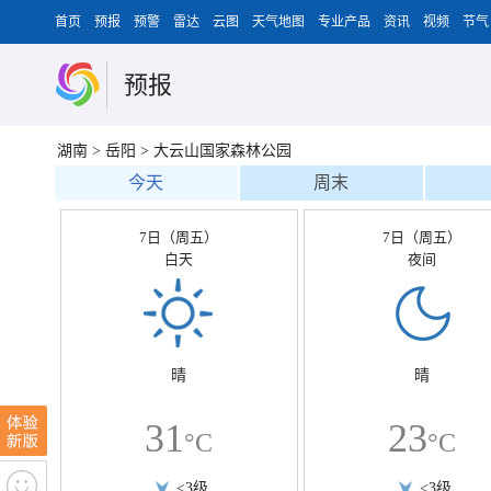
首页
预报
预警
雷达
云图
天气地图
专业产品
资讯
视频
节气
预报
湖南
>
岳阳
>
大云山国家森林公园
今天
周末
7日（周五）
7日（周五）
白天
夜间
晴
晴
31
23
°C
°C
<3级
<3级