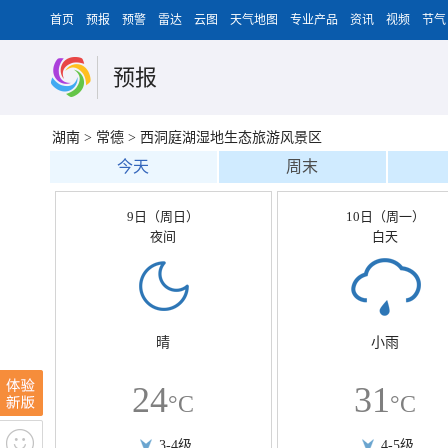
首页
预报
预警
雷达
云图
天气地图
专业产品
资讯
视频
节气
预报
湖南
>
常德
>
西洞庭湖湿地生态旅游风景区
今天
周末
9日（周日）
10日（周一）
夜间
白天
晴
小雨
24
31
°C
°C
3-4级
4-5级