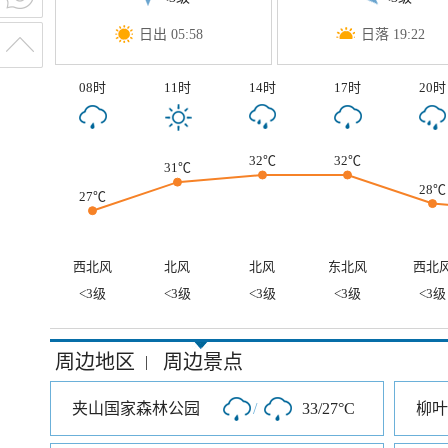
日出 05:58
日落 19:22
08时
11时
14时
17时
20时
32℃
32℃
31℃
28℃
27℃
西北风
北风
北风
东北风
西北
<3级
<3级
<3级
<3级
<3级
周边地区
周边景点
|
夹山国家森林公园
/
33/27°C
柳叶