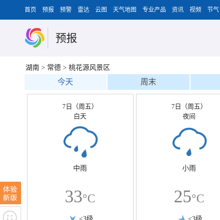
首页
预报
预警
雷达
云图
天气地图
专业产品
资讯
视频
节气
预报
湖南
>
常德
>
桃花源风景区
今天
周末
7日（周五）
7日（周五）
白天
夜间
中雨
小雨
33
25
°C
°C
<3级
<3级