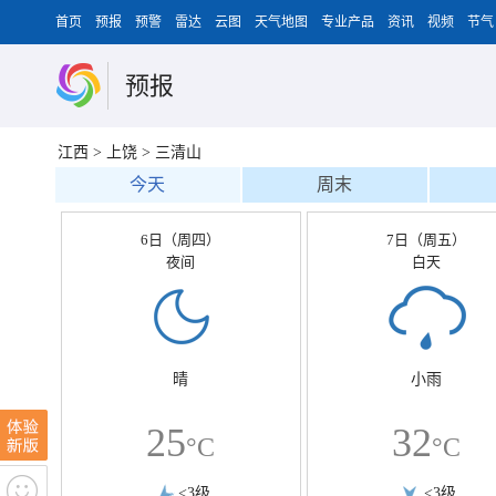
首页
预报
预警
雷达
云图
天气地图
专业产品
资讯
视频
节气
预报
江西
>
上饶
>
三清山
今天
周末
6日（周四）
7日（周五）
夜间
白天
晴
小雨
25
32
°C
°C
<3级
<3级