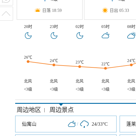
日落 18:59
日出 05:33
20时
23时
02时
05时
08时
26℃
24℃
24℃
23℃
22℃
北风
北风
北风
北风
北风
<3级
<3级
<3级
<3级
<3级
周边地区
周边景点
|
仙寓山
/
24/33°C
蓬莱