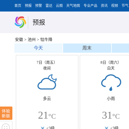
首页
预报
预警
雷达
云图
天气地图
专业产品
资讯
视频
节气
预报
安徽
>
池州
>
牯牛降
今天
周末
7日（周五）
8日（周六）
夜间
白天
多云
小雨
21
31
°C
°C
<3级
<3级