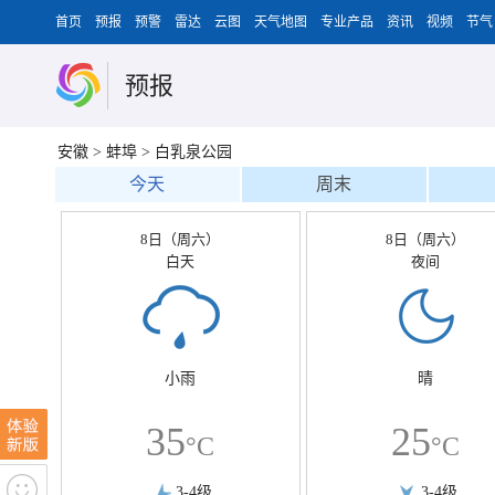
首页
预报
预警
雷达
云图
天气地图
专业产品
资讯
视频
节气
预报
安徽
>
蚌埠
>
白乳泉公园
今天
周末
8日（周六）
8日（周六）
白天
夜间
小雨
晴
35
25
°C
°C
3-4级
3-4级