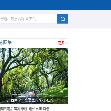
清图集
更多>>
广西南宁：盛夏里的“绿野仙踪”
贵阳雨后晨雾缭绕 宛如水墨画卷