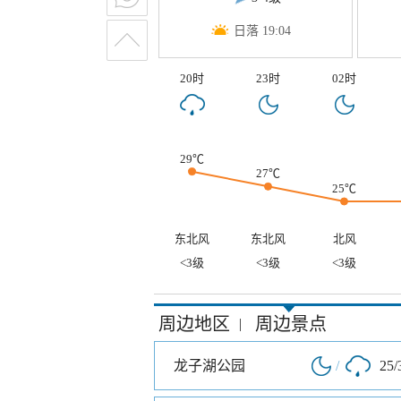
日落 19:04
20时
23时
02时
29℃
27℃
25℃
东北风
东北风
北风
<3级
<3级
<3级
周边地区
周边景点
|
龙子湖公园
/
25/