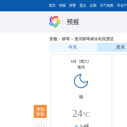
首页
预报
预警
雷达
云图
天气地图
专业产
预报
安徽
>
蚌埠
>
淮河蚌埠闸水利风景区
今天
周末
8日（周六）
夜间
晴
24
°C
3-4级