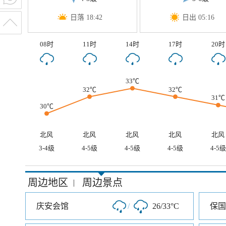
日落 18:42
日出 05:16
08时
11时
14时
17时
20时
33℃
32℃
32℃
31℃
30℃
北风
北风
北风
北风
北风
3-4级
4-5级
4-5级
4-5级
4-5级
周边地区
周边景点
|
庆安会馆
/
26/33°C
保国