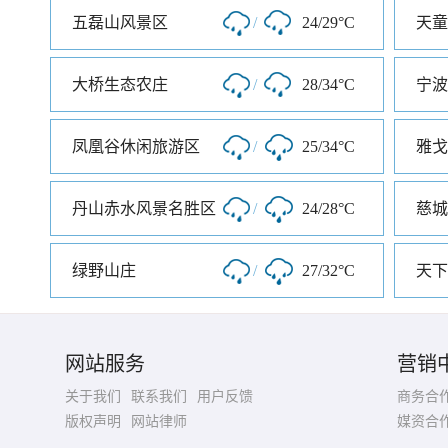
五磊山风景区
/
24/29°C
天童
大桥生态农庄
/
28/34°C
宁波
凤凰谷休闲旅游区
/
25/34°C
丹山赤水风景名胜区
/
24/28°C
慈城
绿野山庄
/
27/32°C
天下
网站服务
营销
关于我们
联系我们
用户反馈
商务合
版权声明
网站律师
媒资合