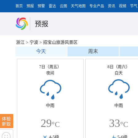
首页
预报
预警
雷达
云图
天气地图
专业产品
资讯
视频
节气
预报
浙江
>
宁波
>
招宝山旅游风景区
今天
周末
7日（周五）
8日（周六）
夜间
白天
中雨
中雨
29
33
°C
°C
4-5级
5-6级