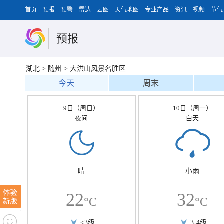
首页
预报
预警
雷达
云图
天气地图
专业产品
资讯
视频
节气
预报
湖北
>
随州
>
大洪山风景名胜区
今天
周末
9日（周日）
10日（周一）
夜间
白天
晴
小雨
22
32
°C
°C
<3级
3-4级