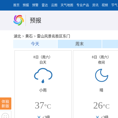
首页
预报
预警
雷达
云图
天气地图
专业产品
资讯
视频
节气
预报
湖北
>
黄石
>
雷山风景名胜区东门
今天
周末
8日（周六）
8日（周六）
白天
夜间
小雨
晴
37
26
°C
°C
<3级
<3级