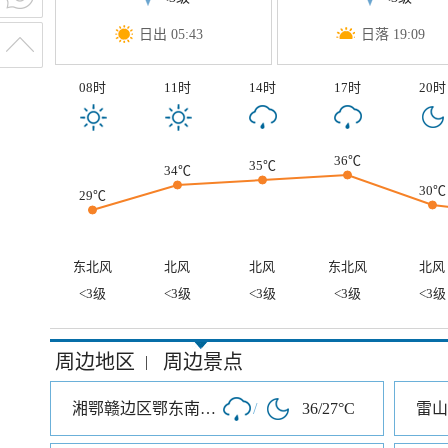
日出 05:43
日落 19:09
08时
11时
14时
17时
20时
36℃
35℃
34℃
30℃
29℃
东北风
北风
北风
东北风
北风
<3级
<3级
<3级
<3级
<3级
周边地区
周边景点
|
湘鄂赣边区鄂东南革命烈士陵园
/
36/27°C
雷山