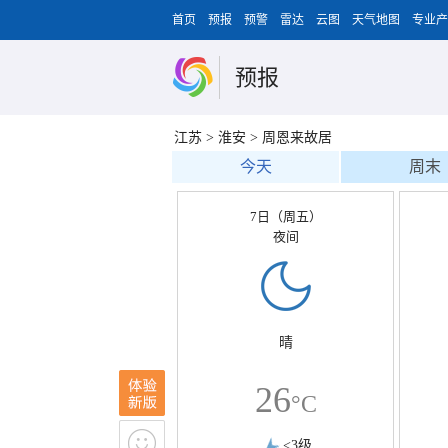
首页
预报
预警
雷达
云图
天气地图
专业产
预报
江苏
>
淮安
>
周恩来故居
今天
周末
7日（周五）
夜间
晴
26
°C
<3级