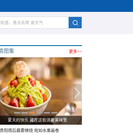
清图集
更多>>
夏天的快乐 藏在这些消暑美味里
贵阳雨后晨雾缭绕 宛如水墨画卷