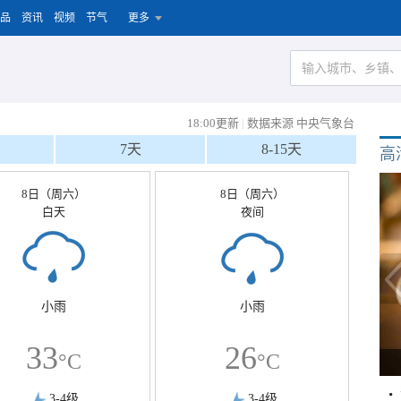
品
资讯
视频
节气
更多
18:00更新
|
数据来源 中央气象台
7天
8-15天
高
8日（周六）
8日（周六）
白天
夜间
小雨
小雨
33
26
°C
°C
3-4级
3-4级