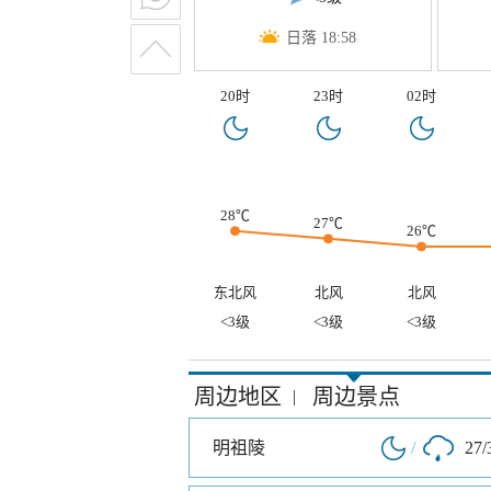
日落 18:58
20时
23时
02时
28℃
27℃
26℃
东北风
北风
北风
<3级
<3级
<3级
周边地区
周边景点
|
明祖陵
/
27/