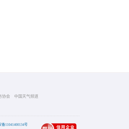
务协会
中国天气频道
11041400134号