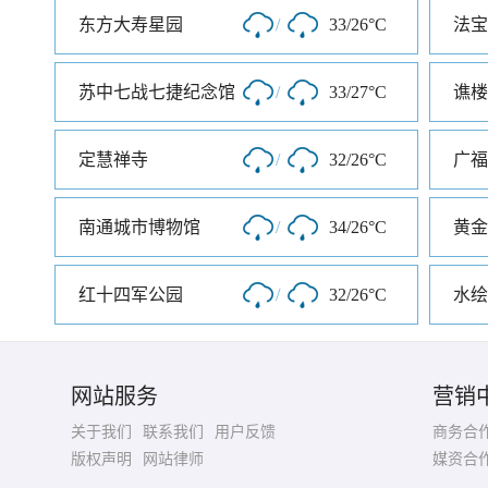
东方大寿星园
/
33/26°C
法宝
苏中七战七捷纪念馆
/
33/27°C
谯楼
定慧禅寺
/
32/26°C
广福
南通城市博物馆
/
34/26°C
黄金
红十四军公园
/
32/26°C
水绘
网站服务
营销
关于我们
联系我们
用户反馈
商务合
版权声明
网站律师
媒资合