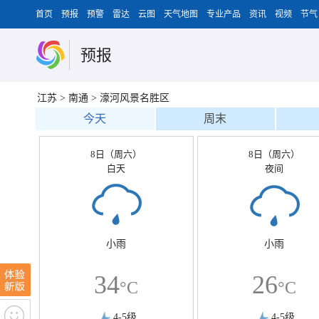
首页
预报
预警
雷达
云图
天气地图
专业产品
资讯
视频
节气
预报
江苏
>
南通
>
濠河风景名胜区
今天
周末
8日（周六）
8日（周六）
白天
夜间
小雨
小雨
34
26
°C
°C
4-5级
4-5级