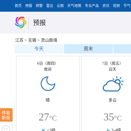
首页
预报
预警
雷达
云图
天气地图
专业产品
资讯
视频
节气
预报
江苏
>
无锡
>
灵山胜境
今天
周末
6日（周四）
7日（周五）
夜间
白天
晴
多云
27
35
°C
°C
<3级
3-4级