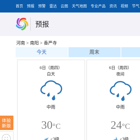
首页
预报
预警
雷达
云图
天气地图
专业产品
资讯
视频
节气
预报
河南
>
南阳
>
香严寺
今天
周末
6日（周四）
6日（周四）
白天
夜间
中雨
中雨
30
24
°C
°C
<3级
<3级