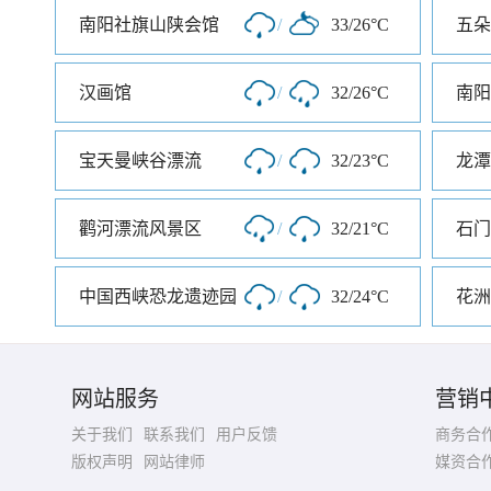
南阳社旗山陕会馆
/
33/26°C
五朵
汉画馆
/
32/26°C
南阳
宝天曼峡谷漂流
/
32/23°C
龙潭
鹳河漂流风景区
/
32/21°C
石门
中国西峡恐龙遗迹园
/
32/24°C
花洲
网站服务
营销
关于我们
联系我们
用户反馈
商务合
版权声明
网站律师
媒资合