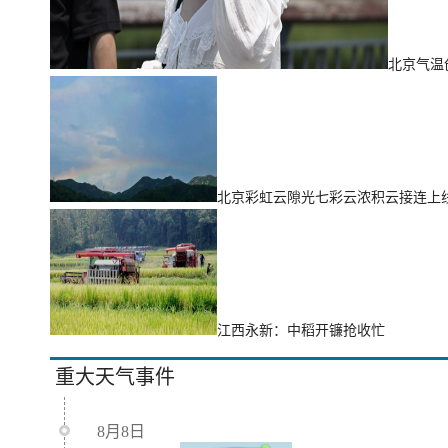
北京气温
北京彩虹云隙光七彩云浓积云接连上
江西永新：中稻开镰抢收忙
重大天气事件
8月8日