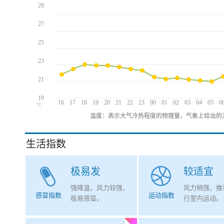
29
27
25
23
21
19
16
17
18
19
20
21
22
23
00
01
02
03
04
05
0
℃
温度：表示大气冷热程度的物理量，气象上给出的温
生活指数
极易发
较适宜
强降温，风力较强，
风力稍强，推
感冒指数
运动指数
极易感冒。
行室内运动。