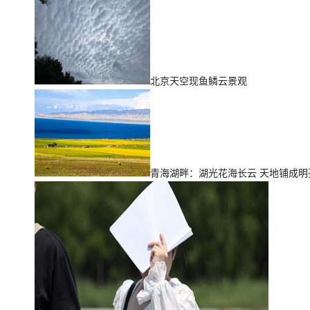
北京天空现鱼鳞云景观
青海湖畔：湖光花海长云 天地铺成明