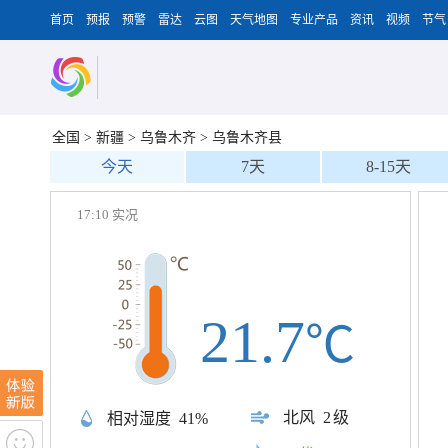
首页
预报
预警
雷达
云图
天气地图
专业产品
资讯
视频
节气
全国
>
新疆
>
乌鲁木齐
>
乌鲁木齐县
今天
7天
8-15天
17:10 实况
21.7
℃
北风
2级
相对湿度
41%