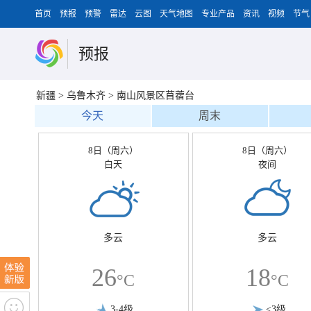
首页
预报
预警
雷达
云图
天气地图
专业产品
资讯
视频
节气
预报
新疆
>
乌鲁木齐
>
南山风景区苜蓿台
今天
周末
8日（周六）
8日（周六）
白天
夜间
多云
多云
26
18
°C
°C
3-4级
<3级