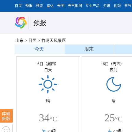
首页
预报
预警
雷达
云图
天气地图
专业产品
资讯
视频
节气
预报
山东
>
日照
>
竹洞天风景区
今天
周末
6日（周四）
6日（周四）
白天
夜间
晴
晴
34
25
°C
°C
<3级
<3级