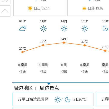
日出 05:14
日落 19:02
08时
11时
14时
17时
20时
34℃
32℃
32℃
28℃
27℃
东南风
东南风
东风
东南风
南风
<3级
<3级
<3级
<3级
<3级
周边地区
周边景点
|
万平口海滨风景区
/
31/26°C
五莲