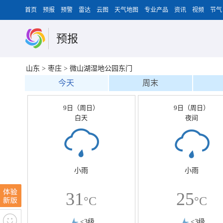
首页
预报
预警
雷达
云图
天气地图
专业产品
资讯
视频
节气
预报
山东
>
枣庄
>
微山湖湿地公园东门
今天
周末
9日（周日）
9日（周日）
白天
夜间
小雨
小雨
31
25
°C
°C
<3级
<3级