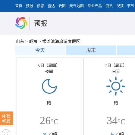
首页
预报
预警
雷达
云图
天气地图
专业产品
资讯
视频
节气
预报
山东
>
威海
>
银滩滨海旅游度假区
今天
周末
6日（周四）
7日（周五）
夜间
白天
晴
晴
26
34
°C
°C
<3级
<3级