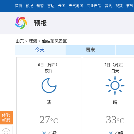
首页
预报
预警
雷达
云图
天气地图
专业产品
资讯
视频
节气
预报
山东
>
威海
>
仙姑顶风景区
今天
周末
6日（周四）
7日（周五）
夜间
白天
晴
晴
27
33
°C
°C
<3级
<3级