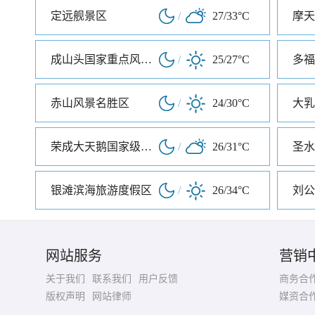
定远舰景区
/
27/33°C
成山头国家重点风景名胜区
/
25/27°C
多福
赤山风景名胜区
/
24/30°C
荣成大天鹅国家级自然保护区
/
26/31°C
圣水
银滩滨海旅游度假区
/
26/34°C
刘公
网站服务
营销
关于我们
联系我们
用户反馈
商务合
版权声明
网站律师
媒资合