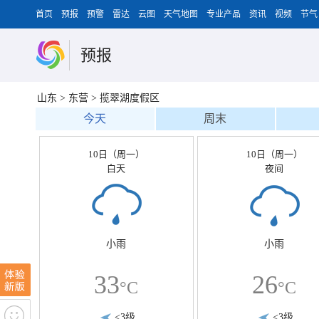
首页
预报
预警
雷达
云图
天气地图
专业产品
资讯
视频
节气
预报
山东
>
东营
>
揽翠湖度假区
今天
周末
10日（周一）
10日（周一）
白天
夜间
小雨
小雨
33
26
°C
°C
<3级
<3级